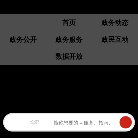
十大网络网赌平台大全
首页
政务动态
政务公开
政务服务
政民互动
数据开放
全部